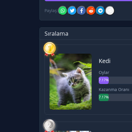
Paylaş:
Sıralama
Kedi
Oylar
7.17%
Kazanma Oranı
7.17%