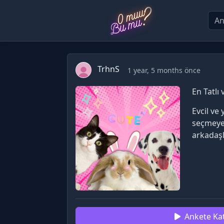
TrhnS
1 year, 5 months önce
En Tatlı
Evcil ve 
seçmeye 
arkadaşl
Ankete Kat