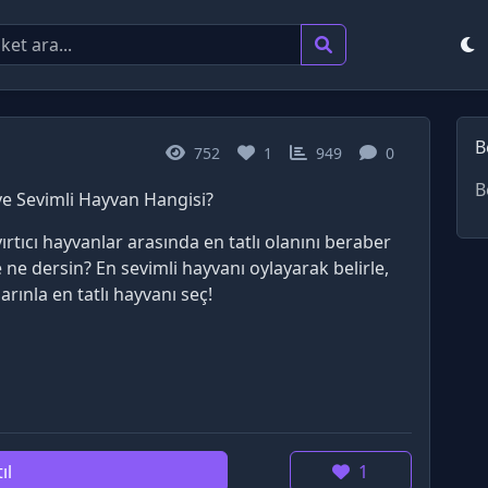
B
752
1
949
0
B
 ve Sevimli Hayvan Hangisi?
yırtıcı hayvanlar arasında en tatlı olanını beraber
ne dersin? En sevimli hayvanı oylayarak belirle,
arınla en tatlı hayvanı seç!
ıl
1