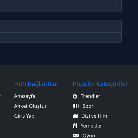
Spoiler İçerir
kleri görmek için tıklayın
Hızlı Bağlantılar
Popüler Kategoriler
r
Anasayfa
Trendler
Anket Oluştur
Spor
Giriş Yap
Dizi ve Film
Yemekler
Oyun