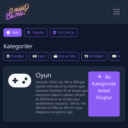
Yeni
Popüler
En Çok Oy
Kategoriler
Trendler
Spor
Dizi ve Film
Yemekler
Oyun
Oyun
Bu
Valorant, CSGO, LoL, FM ve FIFA gibi
Kategoride
oyunlar arasında en iyi olanını oyun
Anket
tutkunları belirliyor. PC ve konsol oyun
dünyasının nabzını tutarken 90’ların
Oluştur
ve 2000’lerin en iyi ve kötü oyun
karakterlerini seçiyoruz. GTA mı, The
Witcher mı? FIFA mı, PES mi? Oyun
dünyasının en iyilerini oyla.