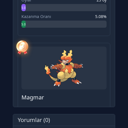
5.08%
Kazanma Oranı
5.08%
5.08%
Magmar
Oylar
22 oy
4.86%
Yorumlar (0)
Kazanma Oranı
4.86%