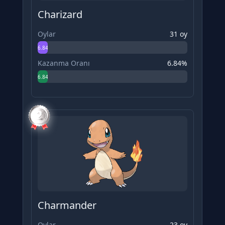
Charizard
Oylar
31 oy
6.84%
Kazanma Oranı
6.84%
6.84%
Charmander
Oylar
23 oy