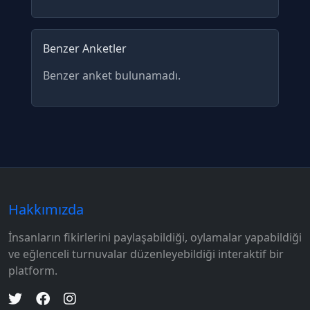
4.86%
Benzer Anketler
Benzer anket bulunamadı.
Spoiler İçerir
Diğer seçenekleri görmek için tıklayın
Hakkımızda
İnsanların fikirlerini paylaşabildiği, oylamalar yapabildiği
ve eğlenceli turnuvalar düzenleyebildiği interaktif bir
platform.