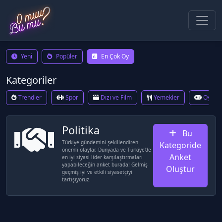
Yeni
Popüler
En Çok Oy
Kategoriler
Trendler
Spor
Dizi ve Film
Yemekler
Oyun
Politika
Bu
Türkiye gündemini şekillendiren
Kategoride
önemli olaylar, Dünyada ve Türkiye'de
Anket
en iyi siyasi lider karşılaştırmaları
yapabileceğin anket burada! Gelmiş
Oluştur
geçmiş iyi ve etkili siyasetçiyi
tartışıyoruz.