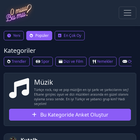
Yeni
Popüler
En Çok Oy
Kategoriler
Trendler
Spor
Dizi ve Film
Yemekler
Oyun
Müzik
Türkçe rock, rap ve pop müziğin en iyi şarkı ve şarkıcılarını seç!
Efsane girişler, oyun ve dizi müzikleri arasında en güzel olanını
oylama sırası sende. En iyi Türkçe ve yabancı grup kim? Hadi
seçelim!
Bu Kategoride Anket Oluştur