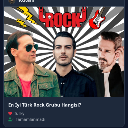
Kutalb
En İyi Türk Rock Grubu Hangisi?
furky
Tamamlanmadı